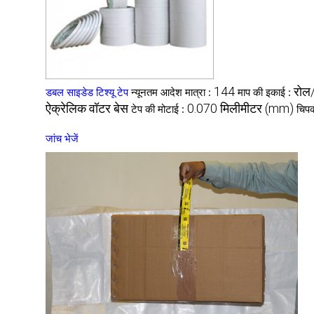
144
रोल/
डबल साइडेड टिश्यू टेप
न्यूनतम आदेश मात्रा :
माप की इकाई :
ऐक्रेलिक वॉटर बेस
0.070 मिलीमीटर (mm)
टेप की मोटाई :
चिपक
जांच भेजें